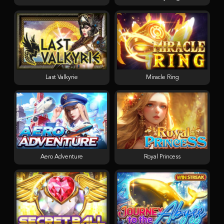
Last Valkyrie
Miracle Ring
Aero Adventure
Royal Princess