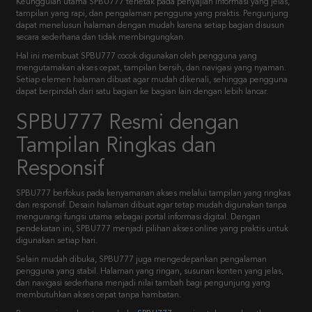
Keunggulan utama SPBU777 terletak pada penyajian informasi yang jelas,
tampilan yang rapi, dan pengalaman pengguna yang praktis. Pengunjung
dapat menelusuri halaman dengan mudah karena setiap bagian disusun
secara sederhana dan tidak membingungkan.
Hal ini membuat SPBU777 cocok digunakan oleh pengguna yang
mengutamakan akses cepat, tampilan bersih, dan navigasi yang nyaman.
Setiap elemen halaman dibuat agar mudah dikenali, sehingga pengguna
dapat berpindah dari satu bagian ke bagian lain dengan lebih lancar.
SPBU777 Resmi dengan
Tampilan Ringkas dan
Responsif
SPBU777 berfokus pada kenyamanan akses melalui tampilan yang ringkas
dan responsif. Desain halaman dibuat agar tetap mudah digunakan tanpa
mengurangi fungsi utama sebagai portal informasi digital. Dengan
pendekatan ini, SPBU777 menjadi pilihan akses online yang praktis untuk
digunakan setiap hari.
Selain mudah dibuka, SPBU777 juga mengedepankan pengalaman
pengguna yang stabil. Halaman yang ringan, susunan konten yang jelas,
dan navigasi sederhana menjadi nilai tambah bagi pengunjung yang
membutuhkan akses cepat tanpa hambatan.