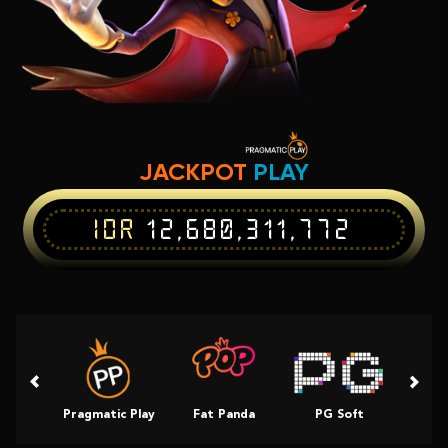
JACKPOT
PLAY
IDR
12,680,311,772
Pragmatic Play
Fat Panda
PG Soft
Slot