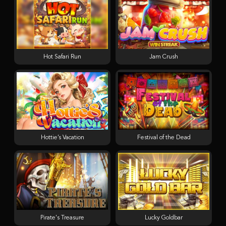
Hot Safari Run
Jam Crush
Hottie’s Vacation
Festival of the Dead
Pirate's Treasure
Lucky Goldbar