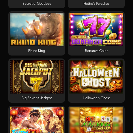
Secret of Goddess
Hottie’s Paradise
Rhino King
Bonanza Coins
Big Sevens Jackpot
Halloween Ghost