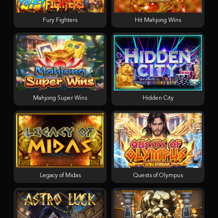
Fury Fighters
Hit Mahjong Wins
Mahjong Super Wins
Hidden City
Legacy of Midas
Quests of Olympus