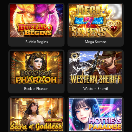
Buffalo Begins
Mega Sevens
Book of Pharaoh
Western Sherrif