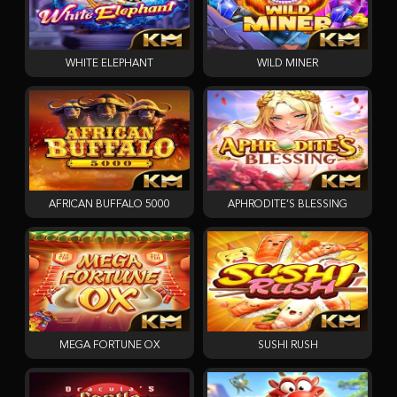
WHITE ELEPHANT
WILD MINER
AFRICAN BUFFALO 5000
APHRODITE’S BLESSING
MEGA FORTUNE OX
SUSHI RUSH