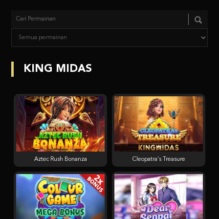
KING MIDAS
Aztec Rush Bonanza
Cleopatra's Treasure