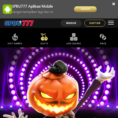
×
SPBU777 Aplikasi Mobile
UNDUH
Jangan tampilkan lagi hari ini
MASUK
DAFTAR
HOT GAMES
SLOTS
LIVE CASINO
RACE