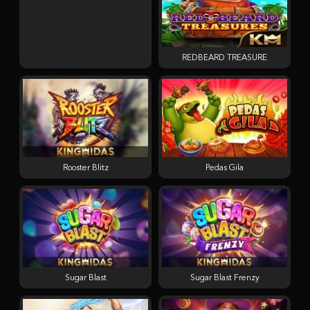
REDBEARD TREASURE
Rooster Blitz
Pedas Gila
Sugar Blast
Sugar Blast Frenzy