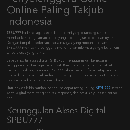
Online Paling Takjub
Indonesia
SPBU777
hadir sebagai akses digital resmi yang dirancang untuk
memberikan pengalaman online yang lebih ringkas, cepat, dan nyaman.
Dengan tampilan sederhana serta navigasi yang mudah dipahami,
SPBU777 membantu pengguna menemukan informasi yang dibutuhkan
tanpa proses yang rumit.
Sebagai portal akses digital, SPBU777 mengutamakan kemudahan
penggunaan di berbagai perangkat. Baik melalui smartphone, tablet,
maupun desktop, halaman SPBU777 dibuat responsif agar tetap nyaman
dibuka kapan saja. Struktur halaman yang ringan juga membantu proses
akses menjadi lebih stabil dan efisien.
Untuk akses lebih mudah, pengguna dapat mengunjungi
SPBU777
sebagai
portal digital resmi yang ringkas, responsif, dan praktis digunakan setiap
hari.
Keunggulan Akses Digital
SPBU777