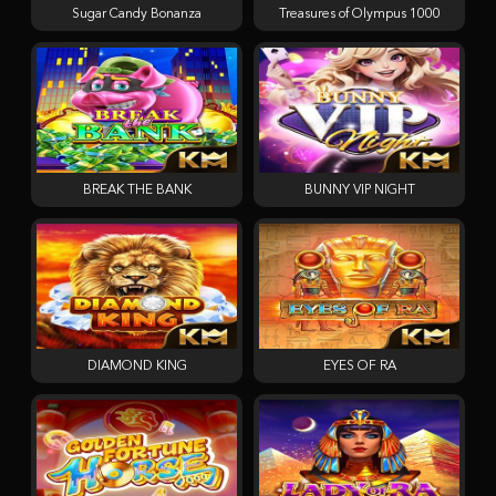
Sugar Candy Bonanza
Treasures of Olympus 1000
BREAK THE BANK
BUNNY VIP NIGHT
DIAMOND KING
EYES OF RA