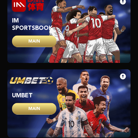
IM
SPORTSBOOK
MAIN
UMBET
MAIN