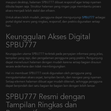
maupun desktop, halaman SPBU777 dibuat responsif agar tetap nyaman
dibuka kapan saja. Struktur halaman yang ringan juga membantu proses
akses menjadi lebih stabil dan efisien.
Untuk akses lebih mudah, pengguna dapat mengunjungi
SPBU777
sebagai
portal digital resmi yang ringkas, responsif, dan praktis digunakan setiap
hari.
Keunggulan Akses Digital
SPBU777
Keunggulan utama SPBU777 terletak pada penyajian informasi yang jelas,
tampilan yang rapi, dan pengalaman pengguna yang praktis. Pengunjung
dapat menelusuri halaman dengan mudah karena setiap bagian disusun
secara sederhana dan tidak membingungkan.
Hal ini membuat SPBU777 cocok digunakan oleh pengguna yang
mengutamakan akses cepat, tampilan bersih, dan navigasi yang nyaman.
Setiap elemen halaman dibuat agar mudah dikenali, sehingga pengguna
dapat berpindah dari satu bagian ke bagian lain dengan lebih lancar.
SPBU777 Resmi dengan
Tampilan Ringkas dan