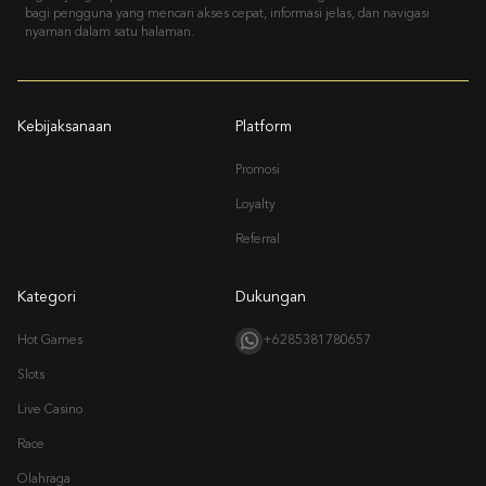
bagi pengguna yang mencari akses cepat, informasi jelas, dan navigasi
nyaman dalam satu halaman.
Kebijaksanaan
Platform
Promosi
Loyalty
Referral
Kategori
Dukungan
Hot Games
+6285381780657
Slots
Live Casino
Race
Olahraga