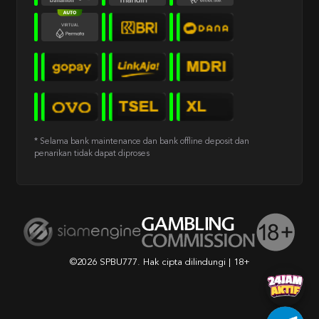
* Selama bank maintenance dan bank offline deposit dan
penarikan tidak dapat diproses
©2026 SPBU777. Hak cipta dilindungi | 18+