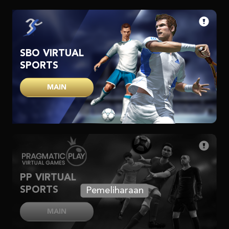
SBO VIRTUAL
SPORTS
MAIN
PP VIRTUAL
SPORTS
MAIN