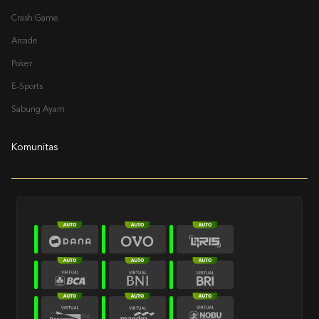
Crash Game
Arcade
Poker
E-Sports
Sabung Ayam
Komunitas